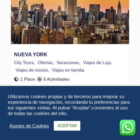
NUEVA YORK
City Tours
,
Ofertas
,
Vacaciones
,
Viajes de Lujo
,
Viajes de novios
,
Viajes en familia
1 Place
6 Actividades
Utilizamos cookies propias y de terceros para mejorar su
Ven con nosotros a descubrir Nueva York , te
experiencia de navegación, recordando tu preferencias para
sorprenderás en 6 noches te explicamos como
tus siguientes visitas. Al pulsar “Aceptar”,consientes al uso
conocer una gran aparte de esta maravillosa ciudad
de todas las cookies del sitio.
Ajustes de Cookies
ACEPTAR
Saber Más