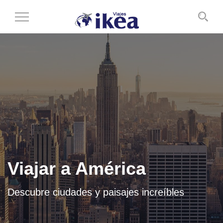
Cambiar
al
modo
de
navegación
Viajar a América
Descubre ciudades y paisajes increíbles