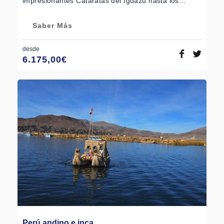
impresionantes Cataratas del Iguazú hasta los…
Saber Más
desde
6.175,00
€
Perú andino e inca