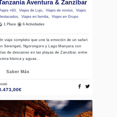
Tanzania Aventura & Zanzibar
Viajes +60
,
Viajes de Lujo
,
Viajes de novios
,
Viajes
Destacados
,
Viajes en familia
,
Viajes en Grupo
1 Place
6 Actividades
Un viaje completo que une la emoción de un safari
en Serengeti, Ngorongoro y Lago Manyara con
días de descanso en las playas de Zanzíbar, entre
arena blanca y aguas…
Saber Más
desde
3.473,00
€