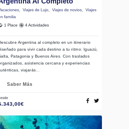
Argentina Al Completo
Vacaciones
,
Viajes de Lujo
,
Viajes de novios
,
Viajes
en familia
1 Place
4 Actividades
Descubre Argentina al completo en un itinerario
diseñado para vivir cada destino a tu ritmo: Iguazú,
Salta, Patagonia y Buenos Aires. Con traslados
organizados, asistencia cercana y experiencias
auténticas, viajarás…
Saber Más
desde
5.343,00
€