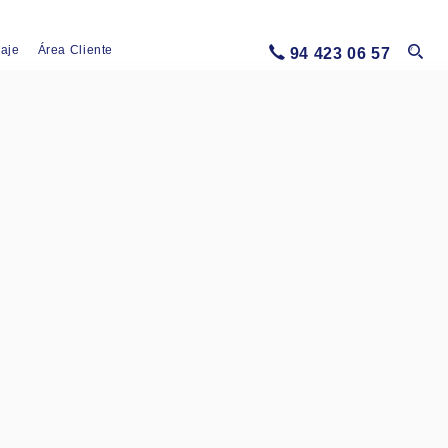
iaje
Área Cliente
94 423 06 57