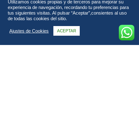
Utilizamos cookies propias y de terceros para mejorar su
experiencia de navegación, recordando tu preferencias para
tus siguientes visitas. Al pulsar “Aceptar”,consientes al uso
de todas las cookies del sitio.
Ajustes de Cookies
ACEPTAR
Información
Itinerario
FAQs & Opiniones
Galería
Todo sobre Chile Misterioso.
Es este extenso país bañado por el océano Pacífico y que
goza de lugares tan interesantes como la bohemia Valparaíso
o la enigmática Isla de Pascua. Iniciaremos nuestro recorrido
en Santiago de Chile donde nos encontraremos con una gran