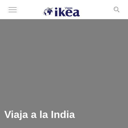
Cambiar
al
modo
de
navegación
Viaja a la India