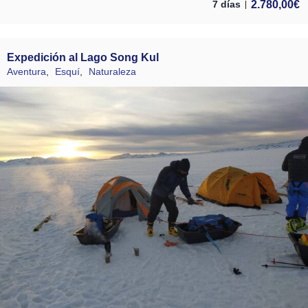
2.780,00
€
7 días
Expedición al Lago Song Kul
Aventura
,
Esquí
,
Naturaleza