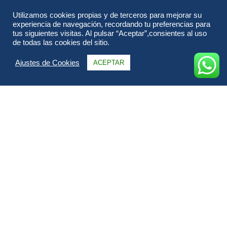
Utilizamos cookies propias y de terceros para mejorar su
experiencia de navegación, recordando tu preferencias para
tus siguientes visitas. Al pulsar “Aceptar”,consientes al uso
de todas las cookies del sitio.
Ajustes de Cookies
ACEPTAR
Información
Itinerario
FAQs & Opiniones
Galería
Fechas & Precios
Todo sobre Argentina Todo Patagonia.
En este viaje recorreremos la patagonia argentina