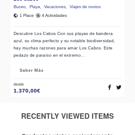
Podrás probar platillos típicos como: tikin-chik, poc-chuc,
Buceo
,
Playa
,
Vacaciones
,
Viajes de novios
huevos motuleños, cochinita o pollo pibil, sopa de lima o la
1 Place
4 Actividades
sopa de mariscos, la langosta en salsa de mantequilla, los
calamares Tulum, los camarones al curry y la sopa de
langosta.
Descubre Los Cabos Con sus playas de bandera
Bebidas típicas
azul, su clima perfecto y su notable biodiversidad,
hay muchas razones para amar Los Cabos. Este
como el pozol con coco, tequila, mezcal, el Xtabentún y el
pedazo de paraíso en el extremo…
balché. También cerveza, vino, café y té.
Postres:
Saber Más
Buñuelos de Molde, Camotes de dulce, Cajeta, Ate de
membrillo, Flan, Dulce de Zapote, Chongos Zamoranos,
desde
Guayabas en almíbar y Galletas de amaranto, entre otros
1.370,00
€
muchos.
RECENTLY VIEWED ITEMS