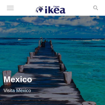
Cambiar
al
modo
de
navegación
Mexico
Visita Mexico