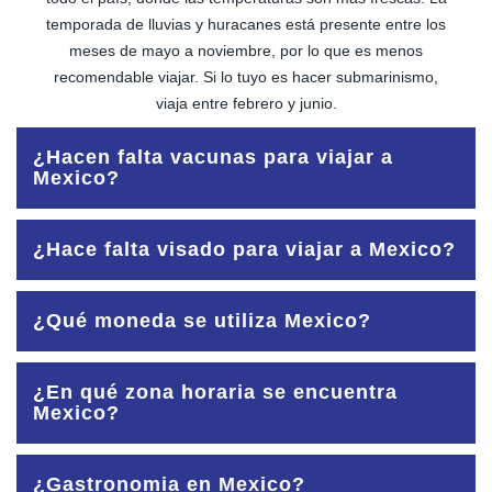
temporada de lluvias y huracanes está presente entre los
meses de mayo a noviembre, por lo que es menos
recomendable viajar. Si lo tuyo es hacer submarinismo,
viaja entre febrero y junio.
¿Hacen falta vacunas para viajar a
Mexico?
Para viajar a México no se requiere ninguna vacuna.
¿Hace falta visado para viajar a Mexico?
Aunque se recomienda estar vacunado de hepatitis A y B,
tétanos y difteria.
Si eres ciudadano español y quieres viajar a México por
¿Qué moneda se utiliza Mexico?
turismo sólo necesitarás tener tu pasaporte en vigor. El
máximo de días que podrás quedarte en el país es 180 en
La moneda es el peso mexicano, aproximadamente 10
total.
¿En qué zona horaria se encuentra
euros son $253.72 pesos mexicanos. Se suelen aceptar
Mexico?
dólares en algunos establecimientos de la Riviera Maya.
En México se utilizan cuatro horarios: Tiempo del Sureste,
¿Gastronomia en Mexico?