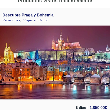
Productos vistos recientemente
Descubre Praga y Bohemia
Vacaciones
,
Viajes en Grupo
1.850,00
€
8 días