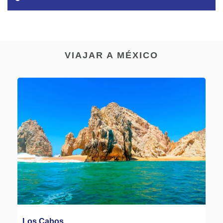
Tiempo del Centro, Tiempo del Pacífico y Tiempo del
Noroeste.
En todo México hay una gran cantidad de platos típicos
Tiempo del Sureste UTC-6: Quintana Roo. Supone 7 horas
deliciosos y cada región ofrece algunos de ellos. En el
detrás de España.
estado de Quintana Roo hay una gran variedad de
Tiempo del Centro UTC-6, Verano UTC-5. Supone 7 horas
VIAJAR A MÉXICO
opciones, solo en Cancún se encuentran más de 300
detrás de España.
establecimientos que pueden satisfacer todas las
preferencias. La lista de especialidades es infinita, desde
cocina mexicana hasta la más exquisita cocina
internacional.
En la Riviera Maya también se pueden encontrar una gran
variedad de platillos típicos. En los grandes poblados hay
restaurantes que ofrecen todo tipo de opciones, aunque
siempre es buena idea probar las especialidades lugareñas.
La excelencia en el servicio es el común denominador y los
escenarios forman parte del deleite: palapas frente al mar,
vistas a los atardeceres desde la laguna, amenizados por el
sonido de violines, pianos, tríos, mariachis y jaraneros.
Los Cabos