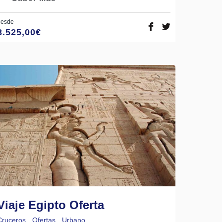
desde
3.525,00
€
Viaje Egipto Oferta
Cruceros
,
Ofertas
,
Urbano