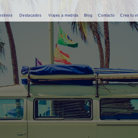
estinos
Destacados
Viajes a medida
Blog
Contacto
Crea tu v