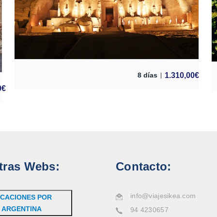
1.310,00
€
8 días
0
€
tras Webs:
Contacto:
info@viajesikea.com
CACIONES POR
ARGENTINA
94 4230657