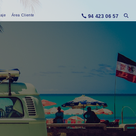
iaje
Área Cliente
94 423 06 57