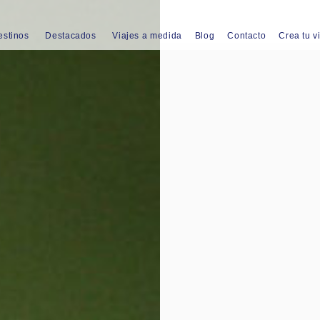
estinos
Destacados
Viajes a medida
Blog
Contacto
Crea tu v