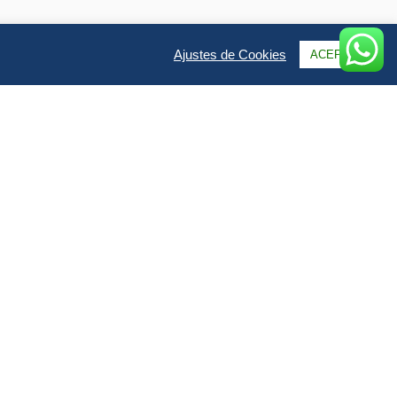
Ajustes de Cookies
ACEPTAR
Qs & Opiniones
Galería
uye el viaje en un vistazo
ido en este viaje?
án incluidos en el precio del viaje.
e avión
desde Madrid con Iberia
des de salidas desde resto de la Península).