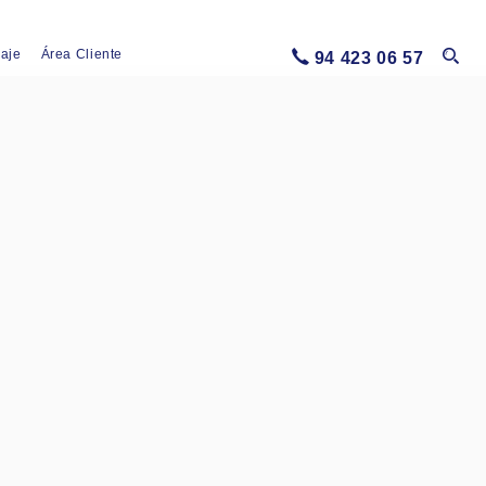
iaje
Área Cliente
94 423 06 57