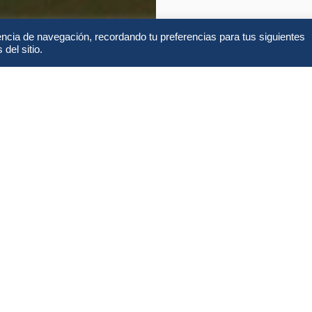
encia de navegación, recordando tu preferencias para tus siguientes
del sitio.
Alojamientos
FA
Lo que incluye y no incl
¿Qué está inclu
Servicios que est
e los lugares con mayor
e especies llaman hogar a
merables plantas prosperan
Billetes d
ídeas y ficus huecos o
(Posibilida
turas al aire libre, podrás