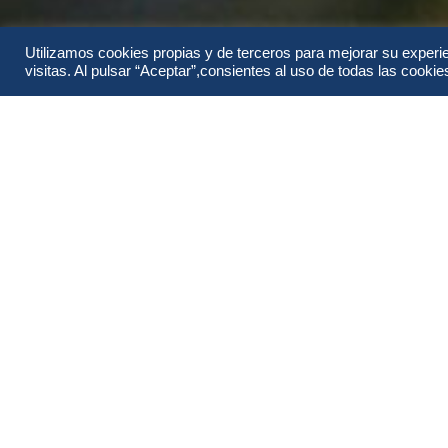
Utilizamos cookies propias y de terceros para mejorar su experi
visitas. Al pulsar “Aceptar”,consientes al uso de todas las cookies 
Información
Itinerario
Todo sobre Costa Rica Explora.
Costa Rica es una visita obligada, porque es uno d
biodiversidad y belleza natural del planeta. Miles d
Costa Rica, tanto en la tierra como en el mar. Innu
allí, incluida una gran variedad de especies de orqu
higueras que podrás contemplar. Disfrutarás de aven