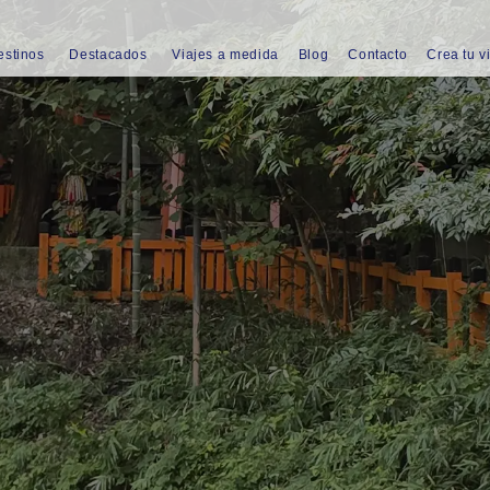
estinos
Destacados
Viajes a medida
Blog
Contacto
Crea tu v