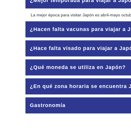
¿Mejor temporada para viajar a Jap
La mejor época para visitar Japón es abril-mayo octu
¿Hacen falta vacunas para viajar a 
Ninguna.
¿Hace falta visado para viajar a Ja
No se necesita visado para estancias menores a 3 m
¿Qué moneda se utiliza en Japón?
YEN 1€ = 128,23 Yenes – Importante, esta moneda fluc
¿En qué zona horaria se encuentra
UTC/GMT +9 horas o sea Madrid + 7 en verano y Madr
Gastronomía
Plato principal