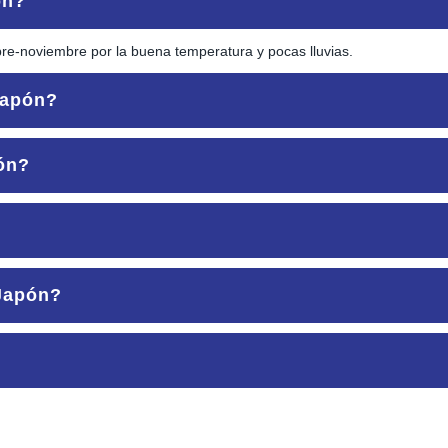
ón?
bre-noviembre por la buena temperatura y pocas lluvias.
Japón?
pón?
eses.
túa mucho, revisar antes de viajar.
 Japón?
id + 8 en invierno.