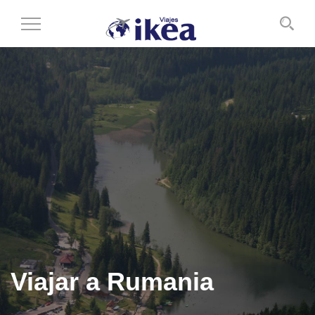
Cambiar
al
modo
de
navegación
Viajar a Rumania