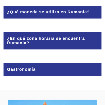
No, no es necesario, pertenece a la comunidad economica
Europea desde 2007
¿Qué moneda se utiliza en Rumania?
Su Moneda es el Leu (RON). Para que te hagas una idea 1
Euro equivale a 4,75 Ron aprox.
¿En qué zona horaria se encuentra
Rumania?
Supone una hora más que en España a lo largo de todo el
año.
Gastronomía
Plato principal
Ciorbă
, la reina de la mesa, es una sopa más consistente
que puede llevar pollo, ternera, pescado, verduras.
Sarmale
, Se trata de una hoja de repollo o vid en salmuera