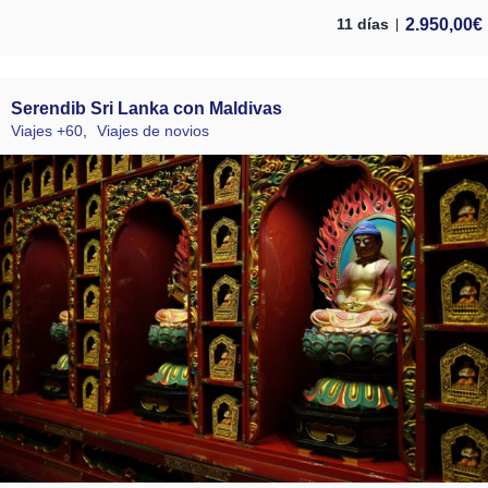
2.950,00
€
11 días
Serendib Sri Lanka con Maldivas
Viajes +60
,
Viajes de novios