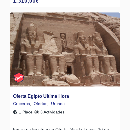
1.310,00
€
Oferta Egipto Ultima Hora
Cruceros
,
Ofertas
,
Urbano
1 Place
3 Actividades
Enero en Egipto y en Oferta .Salida Lunes 10 de