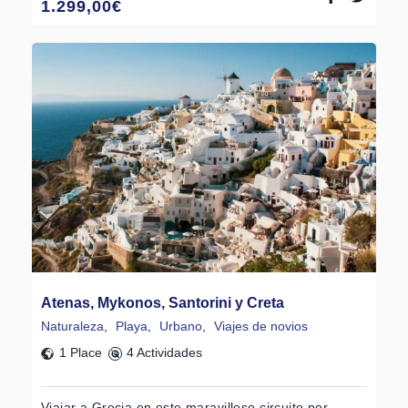
1.299,00
€
Atenas, Mykonos, Santorini y Creta
Naturaleza
,
Playa
,
Urbano
,
Viajes de novios
1 Place
4 Actividades
Viajar a Grecia en este maravilloso circuito por