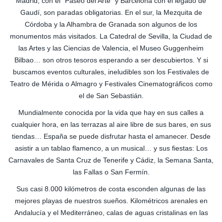
Madrid, con el “Paseo del Arte” y Barcelona con el legado de
Gaudí, son paradas obligatorias. En el sur, la Mezquita de
Córdoba y la Alhambra de Granada son algunos de los
monumentos más visitados. La Catedral de Sevilla, la Ciudad de
las Artes y las Ciencias de Valencia, el Museo Guggenheim
Bilbao… son otros tesoros esperando a ser descubiertos. Y si
buscamos eventos culturales, ineludibles son los Festivales de
Teatro de Mérida o Almagro y Festivales Cinematográficos como
el de San Sebastián.
Mundialmente conocida por la vida que hay en sus calles a
cualquier hora, en las terrazas al aire libre de sus bares, en sus
tiendas… España se puede disfrutar hasta el amanecer. Desde
asistir a un tablao flamenco, a un musical… y sus fiestas: Los
Carnavales de Santa Cruz de Tenerife y Cádiz, la Semana Santa,
las Fallas o San Fermín.
Sus casi 8.000 kilómetros de costa esconden algunas de las
mejores playas de nuestros sueños. Kilométricos arenales en
Andalucía y el Mediterráneo, calas de aguas cristalinas en las