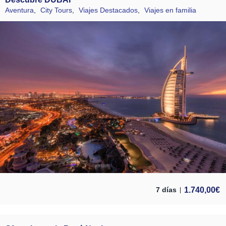
Aventura
,
City Tours
,
Viajes Destacados
,
Viajes en familia
1.740,00
€
7 días