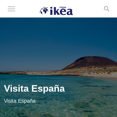
Cambiar
al
modo
de
navegación
Visita España
Visita España