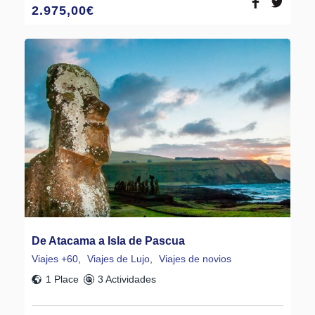
2.975,00
€
De Atacama a Isla de Pascua
Viajes +60
,
Viajes de Lujo
,
Viajes de novios
1 Place
3 Actividades