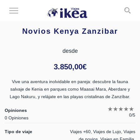
Cambiar
al
modo
Novios Kenya Zanzibar
de
navegación
desde
3.850,00
€
Vive una aventura inolvidable en pareja: descubre la fauna
salvaje de Kenia en parques como Maasai Mara, Aberdare y
Lago Nakuru, y relájate en las playas cristalinas de Zanzíbar.
Opiniones
0/5
0 Opiniones
Tipo de viaje
Viajes +60, Viajes de Lujo, Viajes
de novios, Viajes en Familia,