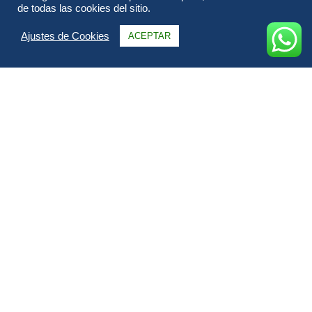
de todas las cookies del sitio.
Ajustes de Cookies
ACEPTAR
Información
Itinerario
Alojamientos
FAQs & Opiniones
Galería
Fechas & Precios
Todo sobre Descubre Sudáfrica.
Sudáfrica es uno de los mejores destinos de safari en África,
ofrece ver a los Cinco Grandes (leones, leopardos, búfalos,
elefantes y rinocerontes) en parques y reservas accesibles.
Podrás unirte a recorridos guiados y caminatas dentro de su