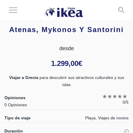
Cambiar
al
modo
Atenas, Mykonos Y Santorini
de
navegación
desde
1.299,00
€
Viajar a Grecia
para descubrir sus atractivos culturales y sus
islas
Opiniones
0/5
0 Opiniones
Tipo de viaje
Playa, Viajes de novios
Duración