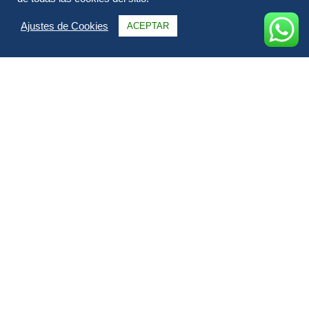
Ajustes de Cookies
ACEPTAR
Información
Itinerario
FAQs & Opiniones
Galería
Todo sobre Atenas, Mykonos y Santorini.
Viajar a Grecia y recorrer sus islas es una experiencia que
merece la pena. Con este circuito de 10 días visitarás Atenas,
Mykonos y Santorini.
Este fantástico viaje por Grecia te incluye los vuelos y
traslados.