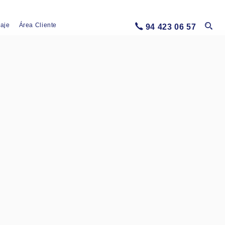
iaje
Área Cliente
94 423 06 57