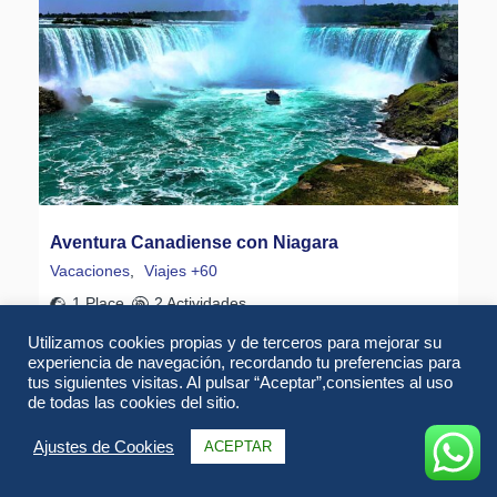
Aventura Canadiense con Niagara
Vacaciones
,
Viajes +60
1 Place
2 Actividades
Utilizamos cookies propias y de terceros para mejorar su
experiencia de navegación, recordando tu preferencias para
Descubre la Aventura Canadiense con Niágara en un
tus siguientes visitas. Al pulsar “Aceptar”,consientes al uso
itinerario pensado para disfrutar sin prisas: ciudades
de todas las cookies del sitio.
vibrantes, cataratas majestuosas y naturaleza
Ajustes de Cookies
ACEPTAR
espectacular.