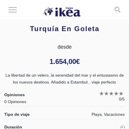
Cambiar
al
modo
Turquía En Goleta
de
navegación
desde
1.654,00
€
La libertad de un velero, la serenidad del mar y el entusiasmo de
los nuevos destinos. Añadido a Estambul…viaje perfecto
Opiniones
0/5
0 Opiniones
Tipo de viaje
Playa, Vacaciones
Duración