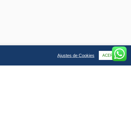
Ajustes de Cookies
ACEPTAR
tos
Galería
uye el viaje en un vistazo
ido en este viaje?