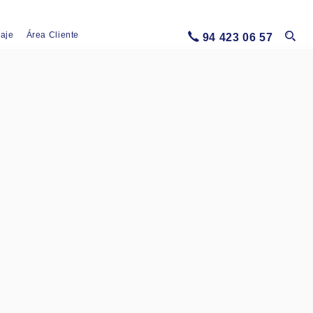
iaje
Área Cliente
94 423 06 57