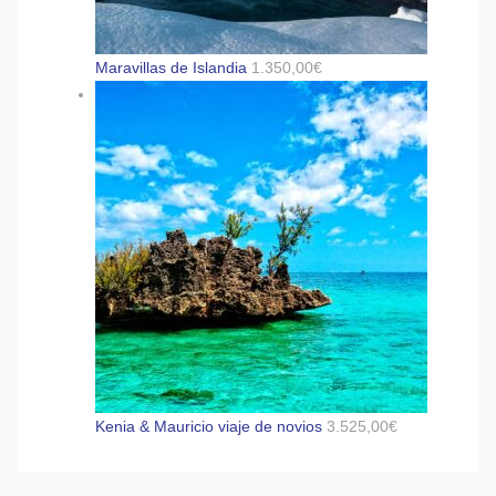
Maravillas de Islandia
1.350,00
€
Kenia & Mauricio viaje de novios
3.525,00
€