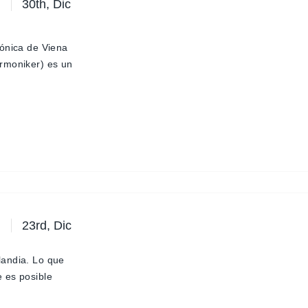
30th, Dic
mónica de Viena
rmoniker) es un
23rd, Dic
landia. Lo que
 es posible