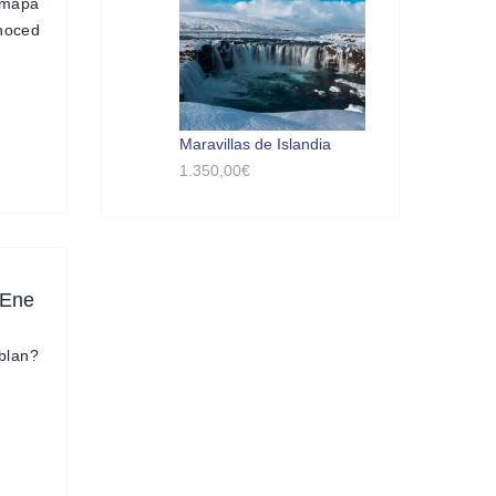
l mapa
onoced
Maravillas de Islandia
1.350,00
€
 Ene
blan?