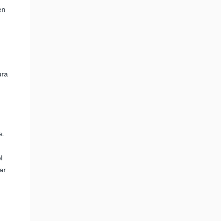
en
ura
s.
l
ar