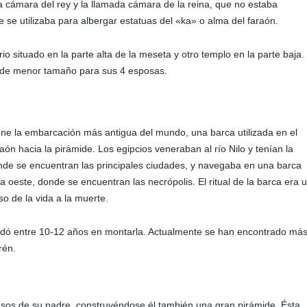
 la cámara del rey y la llamada cámara de la reina, que no estaba
e se utilizaba para albergar estatuas del «ka» o alma del faraón.
o situado en la parte alta de la meseta y otro templo en la parte baja.
s de menor tamaño para sus 4 esposas.
iene la embarcación más antigua del mundo, una barca utilizada en el
ón hacia la pirámide. Los egipcios veneraban al río Nilo y tenían la
donde se encuentran las principales ciudades, y navegaba en una barca
la oeste, donde se encuentran las necrópolis. El ritual de la barca era 
o de la vida a la muerte.
rdó entre 10-12 años en montarla. Actualmente se han encontrado má
rén.
pasos de su padre, construyéndose él también una gran pirámide. Ésta