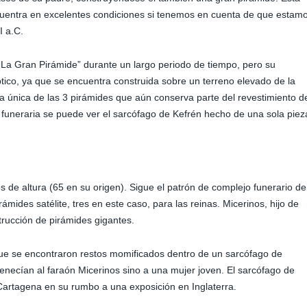
cuentra en excelentes condiciones si tenemos en cuenta de que estam
I a.C.
La Gran Pirámide” durante un largo periodo de tiempo, pero su
tico, ya que se encuentra construida sobre un terreno elevado de la
a única de las 3 pirámides que aún conserva parte del revestimiento d
a funeraria se puede ver el sarcófago de Kefrén hecho de una sola piez
 de altura (65 en su origen). Sigue el patrón de complejo funerario de
ámides satélite, tres en este caso, para las reinas. Micerinos, hijo de
strucción de pirámides gigantes.
 que se encontraron restos momificados dentro de un sarcófago de
necían al faraón Micerinos sino a una mujer joven. El sarcófago de
 Cartagena en su rumbo a una exposición en Inglaterra.