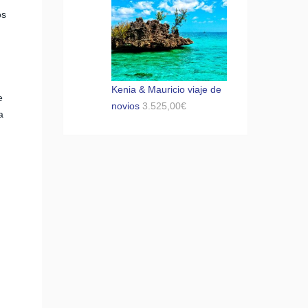
os
Kenia & Mauricio viaje de
e
novios
3.525,00
€
a