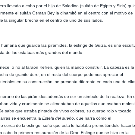
ero llevado a cabo por el hijo de Saladino (sultán de Egipto y Siria) qui
ormente el sultán Osman Bey la dinamitó en el centro con el motivo de
le la singular brecha en el centro de uno de sus lados.
 humana que guarda las pirámides, la esfinge de Guiza, es una escult
lista de las estatuas más grandes del mundo.
enece o no al faraón Kefrén, quién la mandó construir. La cabeza es la
cha de granito duro, en el resto del cuerpo podemos apreciar el
materiales en su construcción, se presenta diferente en cada una de ella
 funerario de las pirámides además de ser un símbolo de la realeza. En e
aban vida y cruelmente se alimentaban de aquellos que osaban molest
Se sabe que estaba pintada de vivos colores, su cuerpo rojo y tocado
garras se encuentra la
Estela del sueño
, que narra cómo el
o cerca de la esfinge, soñó que ésta le hablaba prometiéndole hacerle
 a cabo la primera restauración de la Gran Esfinge que se hizo en la