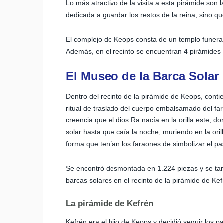
Lo más atractivo de la visita a esta pirámide son
dedicada a guardar los restos de la reina, sino qu
El complejo de Keops consta de un templo funerari
Además, en el recinto se encuentran 4 pirámide
El
Museo de la Barca Solar
Dentro del recinto de la pirámide de Keops, cont
ritual de traslado del cuerpo embalsamado del fara
creencia que el dios Ra nacía en la orilla este, 
solar hasta que caía la noche, muriendo en la oril
forma que tenían los faraones de simbolizar el pas
Se encontró desmontada en 1.224 piezas y se ta
barcas solares en el recinto de la pirámide de Kef
La pirámide de Kefrén
Kefrén era el hijo de Keops y decidió seguir los 