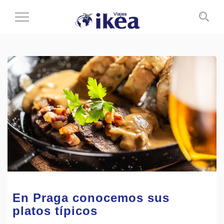
Cambiar
al
modo
de
navegación
En Praga conocemos sus
platos típicos