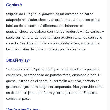
Goulash
Original de Hungría, el
goulash
es un estofado de carne
adaptado al paladar checo y ahora forma parte de los platos
básicos de su cocina. A diferencia del húngaro, el
goulash
checo se elabora con menos verduras y más carne , y
suele ser ternera, aunque también existen variantes con pollo
o cerdo. Sin duda, uno de los platos infaltables, sobretodo a
los que gustan de comer o probar platos con carne.
Smažený sýr
Se traduce como “queso frito” y se suele vender en puestos
callejeros , acompañado de patatas fritas, ensalada o pan. El
queso utilizado es el edam, el hermelín o el niva, cortado en
gruesas lonjas, para luego ser empanado, frito y servido como
es debido: crujiente por fuera y tierno por dentro. Exquisita
comida al paso.
Vepřo knedlo zelo