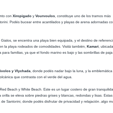
unto con
Xiropigado
y
Vourvoulos
, constituye uno de los tramos más
ntorini. Podés bucear entre acantilados y playas de arena adornadas c
 Gialos, se encentra una playa bien equipada, y el destino de referenc
 en la playa rodeados de comodidades. Visitá también,
Kamari
, ubicad
a para familias, ya que el fondo marino es bajo y las sombrillas de paja
rivolos y Vlychada
, donde podés nadar bajo la luna, y la emblemática
olcánica que contrasta con el verde del agua.
Red Beach y White Beach. Este es un lugar costero de gran tranquilid
orilla se eleva sobre piedras grises y blancas, redondas y lisas. Estas
 de Santorini, donde podés disfrutar de privacidad y relajación..algo m