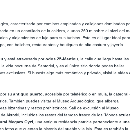
ágica, caracterizada por caminos empinados y callejones dominados p
mada en un acantilado de la caldera, a unos 260 m sobre el nivel del m
les y alojamientos de lujo para sus turistas. Este es el lugar ideal par
o, con boliches, restaurantes y boutiques de alta costura y joyería.
ou
y está atravesada por
odos 25-Martiou
, la calle que llega hasta las
 la vida nocturna de Santorini, y es el único sitio donde podés bailar
es exclusivos. Si buscás algo más romántico y privado, visitá la aldea
e por su
antiguo puerto
, accesible por teleférico o en mula, la catedral
orios. Tambien puedes visitar el Museo Arqueológico, que alberga
ras bizantinas y restos prehistóricos. Salí de excursión al Museo
de Akrotiri, incluidos los restos del famoso fresco de los “Monos azules
ural Megaro Gyzi,
una antigua residencia patricia perteneciente a una
en fotos que cuentan la historia del pueblo y la isla. Esta es también la