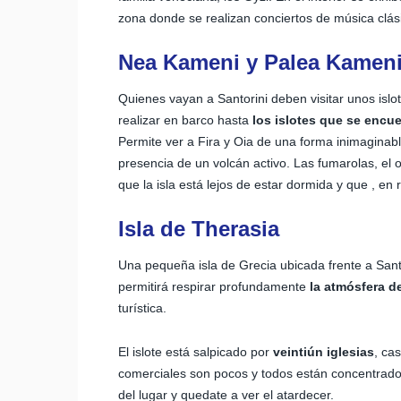
zona donde se realizan conciertos de música clási
Nea Kameni y Palea Kamen
Quienes vayan a Santorini deben visitar unos islot
realizar en barco hasta
los islotes que se encu
Permite ver a Fira y Oia de una forma inimaginab
presencia de un volcán activo. Las fumarolas, el 
que la isla está lejos de estar dormida y que , en re
Isla de Therasia
Una pequeña isla de Grecia ubicada frente a Sant
permitirá respirar profundamente
la atmósfera d
turística.
El islote está salpicado por
veintiún iglesias
, cas
comerciales son pocos y todos están concentrados 
del lugar y quedate a ver el atardecer.