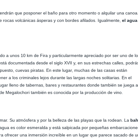
tendrán que posponer el baño para otro momento o alquilar una canoa
de rocas volcánicas ásperas y con bordes afilados. Igualmente,
el agua
ado a unos 10 km de Fira y particularmente apreciado por ser uno de l
 está documentada desde el siglo XVII y, en sus estrechas calles, podrá
 supuesto, cuevas piratas. En este lugar, muchas de las casas están
r a los criminales lejos durante las largas noches solitarias. En el
ugar lleno de tabernas, bares y restaurantes donde también se juega a
 de Megalochori también es conocida por la producción de vino.
 mar. Su atmósfera y por la belleza de las playas que la rodean. La
bah
 el agua es color esmeralda y está salpicada por pequeñas embarcacione
ra ofrecer una inmersión increíble en un lugar que parece sacado de u