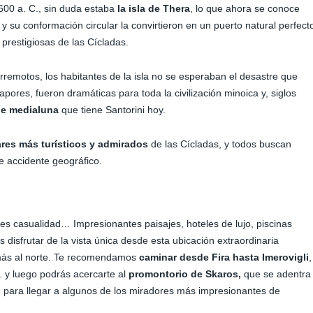
 1600 a. C., sin duda estaba
la isla de Thera
, lo que ahora se conoce
y su conformación circular la convirtieron en un puerto natural perfect
prestigiosas de las Cícladas.
remotos, los habitantes de la isla no se esperaban el desastre que
pores, fueron dramáticas para toda la civilización minoica y, siglos
de medialuna
que tiene Santorini hoy.
ares más turísticos y admirados
de las Cícladas, y todos buscan
e accidente geográfico.
 es casualidad… Impresionantes paisajes, hoteles de lujo, piscinas
és disfrutar de la vista única desde esta ubicación extraordinaria
 más al norte. Te recomendamos
caminar desde Fira hasta Imerovigli
,
a. y luego podrás acercarte al
promontorio de Skaros,
que se adentra
as, para llegar a algunos de los miradores más impresionantes de