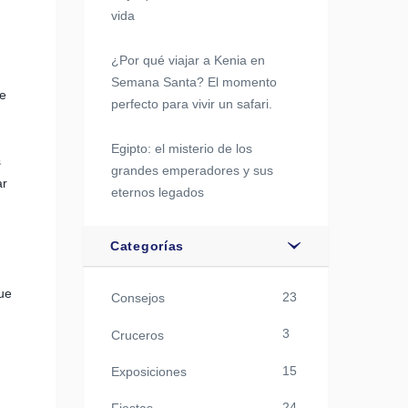
vida
¿Por qué viajar a Kenia en
Semana Santa? El momento
de
perfecto para vivir un safari.
Egipto: el misterio de los
s
grandes emperadores y sus
ar
eternos legados
Categorías
que
23
Consejos
3
Cruceros
15
Exposiciones
24