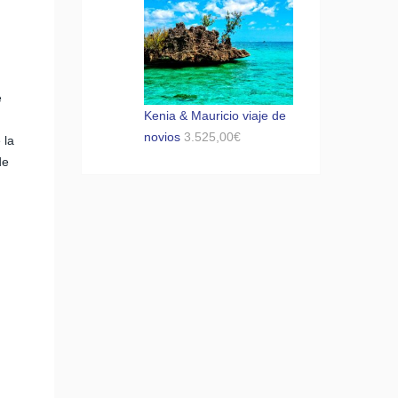
e
Kenia & Mauricio viaje de
novios
3.525,00
€
 la
de