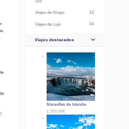
153
12
Viajes de Grupo
or
14
Viajes de Lujo
ar,
a
Viajes destacados
 de
 de
Maravillas de Islandia
1.350,00
€
”.