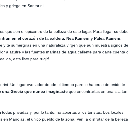
ca y griega en Santorini.
i
es que son el epicentro de la belleza de este lugar. Para llegar se deb
entran en el corazón de la caldera, Nea Kameni y Palea Kameni
.
le y te sumergirás en una naturaleza virgen que aun muestra signos de
olor a azufre y las fuentes marinas de agua caliente para darte cuenta 
alida, esta listo para rugir!
orini. Un lugar evocador donde el tiempo parece haberse detenido te
e una Grecia que nunca imaginaste
que encontrarías en una isla tan
i todas privadas y, por lo tanto, no abiertas a los turistas. Los locales
en Manolas, el único pueblo de la zona. Vení a disfrutar de la belleza