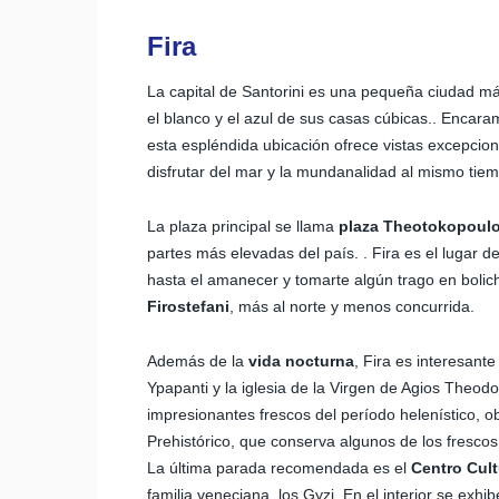
Fira
La capital de Santorini es una pequeña ciudad m
el blanco y el azul de sus casas cúbicas.. Encara
esta espléndida ubicación ofrece vistas excepciona
disfrutar del mar y la mundanalidad al mismo tiemp
La plaza principal se llama
plaza Theotokopoul
partes más elevadas del país. . Fira es el lugar de
hasta el amanecer y tomarte algún trago en bolich
Firostefani
, más al norte y menos concurrida.
Además de la
vida nocturna
, Fira es interesant
Ypapanti y la iglesia de la Virgen de Agios Theod
impresionantes frescos del período helenístico, ob
Prehistórico, que conserva algunos de los frescos 
La última parada recomendada es el
Centro Cult
familia veneciana, los Gyzi. En el interior se exhib