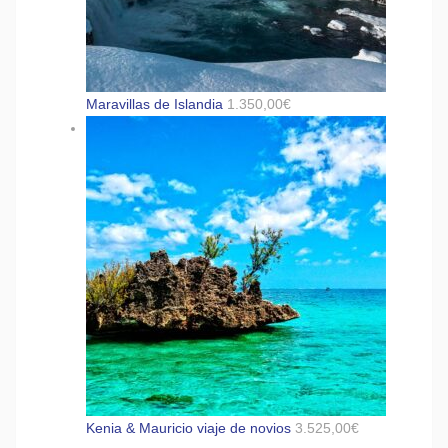
Maravillas de Islandia
1.350,00
€
Kenia & Mauricio viaje de novios
3.525,00
€