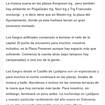
La música suena en las plazas Kongresni trg , pero también
hay ambiente en Pogačarjev trg, Novi trg y Trg Francoske
revolucije.. y ni decir tiene que en Mestni trg, la plaza del
Ayuntamiento, donde ya esta mañana tenían un gran
escenario montado.
L
os fuegos artificiales comienzan a iluminar el cielo de la
capital
. El punto de encuentro para muchos, nosotros
incluidos, es la Plaza Preseren aunque hay espacio más que
suficiente. Comienza la cuenta atrás (aquí tampoco hay
campanadas) a viva voz de la gente…
Los
fuegos desde el Castillo de Ljubljana son un espectáculo
y
para muchos la noche continuará en las plazas, locales de
música y baile, discotecas o incluso en las mismas terrazas de
la rivera que hoy cerrarán más tarde. Para nosotros, sin
embargo, terminará un poco antes. La
nochevieja en Ljubljana
y nuestro particular recibimiento del año nuevo en Eslovenia
ya es otro recuerdo imborrable para nuestro álbum