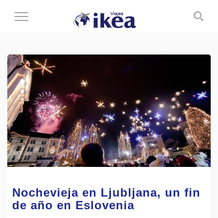
Cambiar
al
modo
de
navegación
Nochevieja en Ljubljana, un fin
de año en Eslovenia