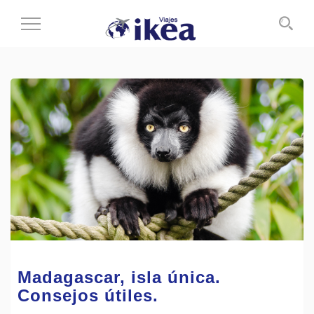
Cambiar
al
modo
de
navegación
Madagascar, isla única.
Consejos útiles.