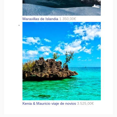
Maravillas de Islandia
1.350,00
€
Kenia & Mauricio viaje de novios
3.525,00
€