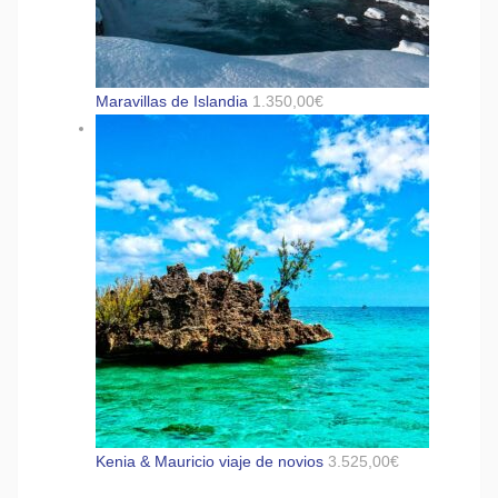
Maravillas de Islandia
1.350,00
€
Kenia & Mauricio viaje de novios
3.525,00
€