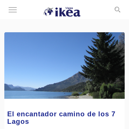
Cambiar
al
modo
de
navegación
El encantador camino de los 7
Lagos