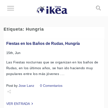
Cambiar
al
modo
de
Etiqueta:
Hungria
navegación
Fiestas en los Baños de Rudas, Hungría
15th, Jun
Las Fiestas nocturnas que se organizan en los baños de
Rudas, en los últimos años, se han ido haciendo muy
populares entre los más jóvenes .…
Post by
Jose Lanz
0 Comentarios
Share
VER ENTRADA
Tweet