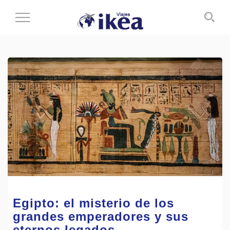
Cambiar
al
modo
de
navegación
Egipto: el misterio de los
grandes emperadores y sus
eternos legados