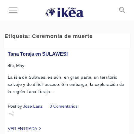
Cambiar
al
modo
de
Etiqueta:
Ceremonia de muerte
navegación
Tana Toraja en SULAWESI
4th, May
La isla de Sulawesi es aún, en gran parte, un territorio
salvaje y de difícil acceso. Sin embargo, la exploración de
la región Tana Toraja…
Post by
Jose Lanz
0 Comentarios
Share
VER ENTRADA
Tweet