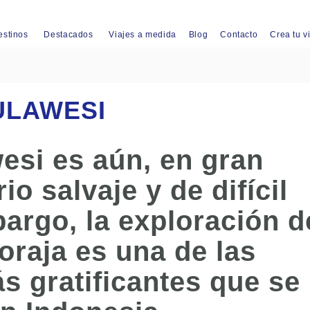
estinos
Destacados
Viajes a medida
Blog
Contacto
Crea tu v
SULAWESI
wesi es aún, en gran
rio salvaje y de difícil
argo, la exploración d
oraja es una de las
s gratificantes que se