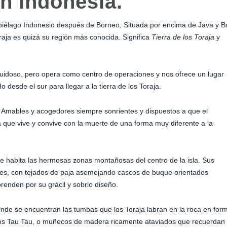
en Indonesia.
piélago Indonesio después de Borneo, Situada por encima de Java y Ba
aja es quizá su región más conocida. Significa
Tierra de los Toraja
y
ruidoso, pero opera como centro de operaciones y nos ofrece un lugar
desde el sur para llegar a la tierra de los Toraja.
. Amables y acogedores siempre sonrientes y dispuestos a que el
ura que vive y convive con la muerte de una forma muy diferente a la
ue habita las hermosas zonas montañosas del centro de la isla. Sus
lotes, con tejados de paja asemejando cascos de buque orientados
renden por su grácil y sobrio diseño.
donde se encuentran las tumbas que los Toraja labran en la roca en for
icos Tau Tau, o muñecos de madera ricamente ataviados que recuerdan 