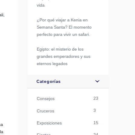
vida
li,
¿Por qué viajar a Kenia en
Semana Santa? El momento
perfecto para vivir un safari.
Egipto: el misterio de los
grandes emperadores y sus
eternos legados
Categorías
23
Consejos
3
Cruceros
15
Exposiciones
ma
la
24