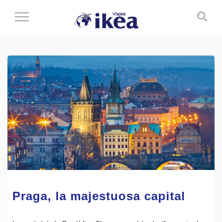
Cambiar
al
modo
de
navegación
Praga, la majestuosa capital