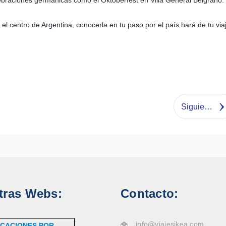
elebraciones germánicas como el Oktoberfest en Villa General Belgrano.
l centro de Argentina, conocerla en tu paso por el país hará de tu via
Siguiente
tras Webs:
Contacto:
info@viajesikea.com
CACIONES POR