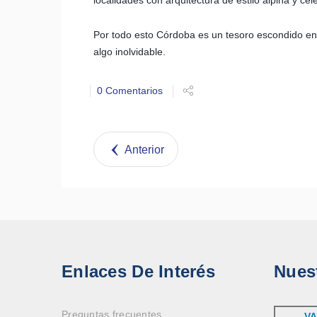
localidades con arquitectura de estilo alpina y c
Por todo esto Córdoba es un tesoro escondido en e
algo inolvidable.
0 Comentarios
Anterior
Enlaces De Interés
Nues
Preguntas frecuentes
VA