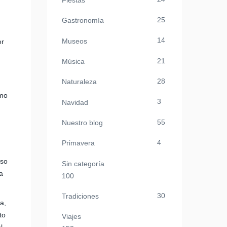
Fiestas
25
Gastronomía
14
Museos
er
21
Música
28
Naturaleza
emo
3
Navidad
55
Nuestro blog
4
Primavera
oso
Sin categoría
a
100
30
Tradiciones
a,
to
Viajes