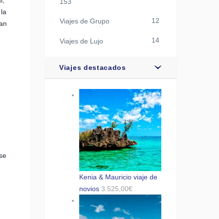
l,
153
 la
12
Viajes de Grupo
San
14
Viajes de Lujo
u
Viajes destacados
lse
Kenia & Mauricio viaje de
novios
3.525,00
€