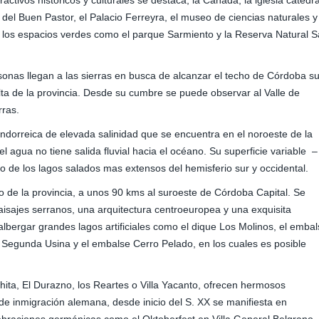
tractivos históricos y culturales se destaca, la Cañada, la iglesia catedra
o del Buen Pastor, el Palacio Ferreyra, el museo de ciencias naturales y
n los espacios verdes como el parque Sarmiento y la Reserva Natural 
nas llegan a las sierras en busca de alcanzar el techo de Córdoba s
ta de la provincia. Desde su cumbre se puede observar al Valle de
rras.
dorreica de elevada salinidad que se encuentra en el noroeste de la
l agua no tiene salida fluvial hacia el océano. Su superficie variable –
o de los lagos salados mas extensos del hemisferio sur y occidental.
o de la provincia, a unos 90 kms al suroeste de Córdoba Capital. Se
aisajes serranos, una arquitectura centroeuropea y una exquisita
lbergar grandes lagos artificiales como el dique Los Molinos, el emba
a Segunda Usina y el embalse Cerro Pelado, en los cuales es posible
El Durazno, los Reartes o Villa Yacanto, ofrecen hermosos
 de inmigración alemana, desde inicio del S. XX se manifiesta en