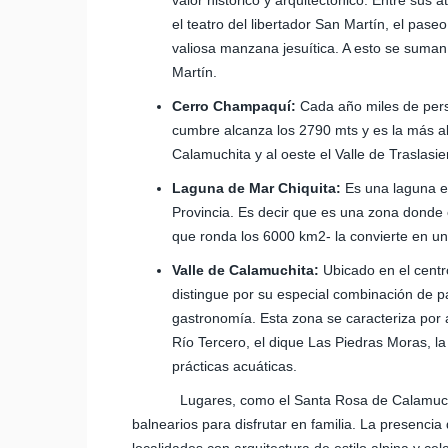
valor histórico y arquitectónico. Entre sus a
el teatro del libertador San Martín, el pase
valiosa manzana jesuítica. A esto se suma
Martín.
Cerro Champaquí:
Cada año miles de perso
cumbre alcanza los 2790 mts y es la más al
Calamuchita y al oeste el Valle de Traslasie
Laguna de Mar Chiquita:
Es una laguna en
Provincia. Es decir que es una zona donde e
que ronda los 6000 km2- la convierte en un
Valle de Calamuchita:
Ubicado en el centr
distingue por su especial combinación de p
gastronomía. Esta zona se caracteriza por a
Río Tercero, el dique Las Piedras Moras, l
prácticas acuáticas.
Lugares, como el Santa Rosa de Calamuchita, 
balnearios para disfrutar en familia. La presencia