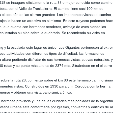
918 se inauguro oficialmente la ruta 38 o mejor conocida como camino
esa con el Valle de Traslasierra. El camino tiene casi 100 km de
 el corazón de las sierras grandes. Las imponentes vistas del camino,
arajes lo hacen un atractivo en si mismo. En este trayecto podemos hac
o, que cuenta con hermosos senderos, avistaje de aves siendo los
es instalan su nido sobre la quebrada. Se recomienda su visita en
ng y la escalada este lugar es único. Los Gigantes pertenecen al extr
ece actividades con diferentes tipos de dificultad, las formaciones
 altura pudiendo disfrutar de sus hermosas vistas, cuevas naturales, y
0 rutas y su punto más alto es de 2374 mts. Situándose en el el cerro
, sobre la ruta 28, comienza sobre el km 83 este hermoso camino sinu
ponentes vistas. Construidos en 1930 para unir Córdoba con la herman
tenerse y obtener una vista panorámica única.
a hermosa provincia y una de las ciudades más pobladas de la Argentin
stética urbana está conformada por iglesias, conventos y edificios de al