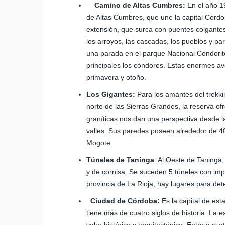
Camino de Altas Cumbres:
En el año 1
de Altas Cumbres, que une la capital Cordob
extensión, que surca con puentes colgantes
los arroyos, las cascadas, los pueblos y p
una parada en el parque Nacional Condorit
principales los cóndores. Estas enormes av
primavera y otoño.
Los Gigantes:
Para los amantes del trekki
norte de las Sierras Grandes, la reserva ofr
graníticas nos dan una perspectiva desde la
valles. Sus paredes poseen alrededor de 40
Mogote.
Túneles de Taninga
: Al Oeste de Taninga
y de cornisa. Se suceden 5 túneles con im
provincia de La Rioja, hay lugares para de
Ciudad de Córdoba:
Es la capital de est
tiene más de cuatro siglos de historia. La e