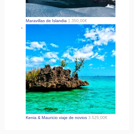
Maravillas de Islandia
1.350,00
€
Kenia & Mauricio viaje de novios
3.525,00
€