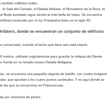
ambién edificios civiles.
, la Sala del Consejo, el Dalada Maluwa, el Monasterio de la Roca, el
el Buda acostado sigue siendo la más bella de todas. Se encuentra
ficial construido por el rey Prarakama bahu en el siglo XII.
ilátero, donde se encuentran un conjunto de edificios
 conservado, incluido el techo que tiene aún está intacto.
 18 metros, utilizado originalmente para guardar la reliquia del Diente
 de Kandy en su templo-museo Dalada Maligawa.
ranito, se encuentra una pequeña dagoda de ladrillo, con cuatro imágen
das, que apuntan a los cuatro puntos cardinales. Y es aquí donde se
 de las que se encuentran en Polonnaruwa.
da por columnas de piedra.