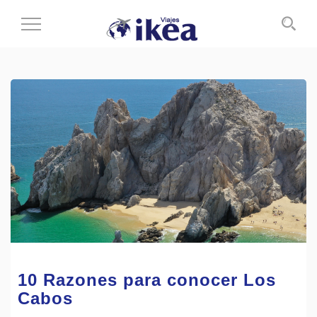
Cambiar
al
modo
de
navegación
10 Razones para conocer Los
Cabos