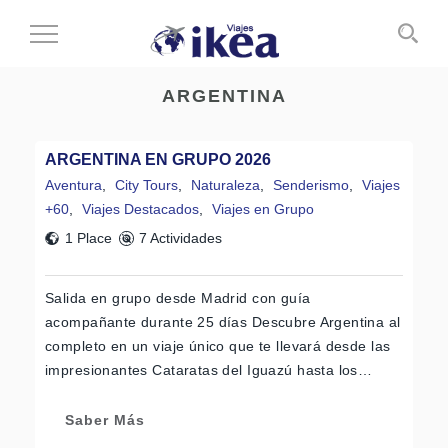
Cambiar
al
modo
ARGENTINA
de
navegación
ARGENTINA EN GRUPO 2026
Aventura
,
City Tours
,
Naturaleza
,
Senderismo
,
Viajes
+60
,
Viajes Destacados
,
Viajes en Grupo
1 Place
7 Actividades
Salida en grupo desde Madrid con guía
acompañante durante 25 días Descubre Argentina al
completo en un viaje único que te llevará desde las
impresionantes Cataratas del Iguazú hasta los…
Saber Más