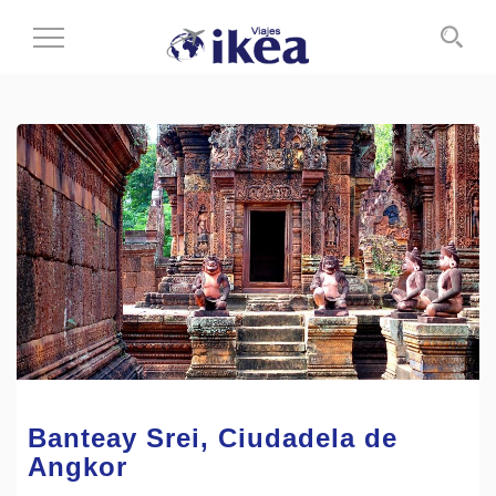
Cambiar
al
modo
de
navegación
Banteay Srei, Ciudadela de
Angkor