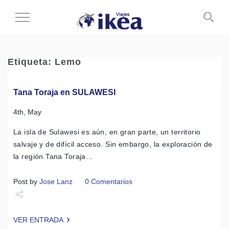
Cambiar
al
modo
de
Etiqueta:
Lemo
navegación
Tana Toraja en SULAWESI
4th, May
La isla de Sulawesi es aún, en gran parte, un territorio
salvaje y de difícil acceso. Sin embargo, la exploración de
la región Tana Toraja…
Post by
Jose Lanz
0 Comentarios
Share
VER ENTRADA
Tweet