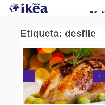
Inicio
D
Etiqueta:
desfile
S
Anterior