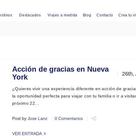
estinos
Destacados
Viajes a medida
Blog
Contacto
Crea tu v
Acción de gracias en Nueva
26th,
York
iguiente
¿Quieres vivir una experiencia diferente en acción de graci
la oportunidad perfecta para viajar con tu familia o ir a visitar
próximo 22…
Post by
Jose Lanz
0 Comentarios
VER ENTRADA