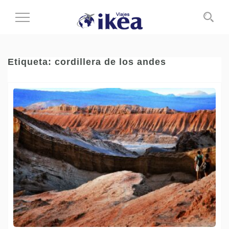
Cambiar
al
modo
de
Etiqueta:
cordillera de los andes
navegación