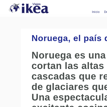
Inicio
D
Noruega, el país 
Noruega es una 
cortan las alta
cascadas que r
de glaciares qu
Una espectacula