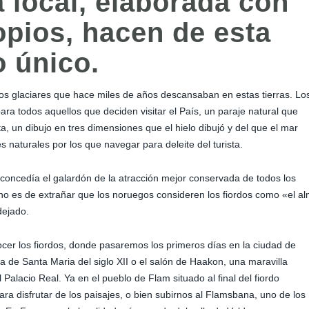
a local, elaborada con
opios, hacen de esta
o único.
os glaciares que hace miles de años descansaban en estas tierras. Lo
para todos aquellos que deciden visitar el País, un paraje natural que
a, un dibujo en tres dimensiones que el hielo dibujó y del que el mar
 naturales por los que navegar para deleite del turista.
 concedía el galardón de la atracción mejor conservada de todos los
no es de extrañar que los noruegos consideren los fiordos como «el a
dejado.
cer los fiordos, donde pasaremos los primeros días en la ciudad de
ia de Santa Maria del siglo XII o el salón de Haakon, una maravilla
l Palacio Real. Ya en el pueblo de Flam situado al final del fiordo
ara disfrutar de los paisajes, o bien subirnos al Flamsbana, uno de los