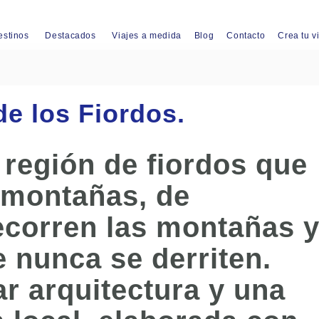
estinos
Destacados
Viajes a medida
Blog
Contacto
Crea tu v
de los Fiordos.
región de fiordos que
s montañas, de
ecorren las montañas 
e nunca se derriten.
r arquitectura y una