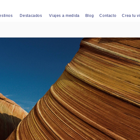
estinos
Destacados
Viajes a medida
Blog
Contacto
Crea tu v