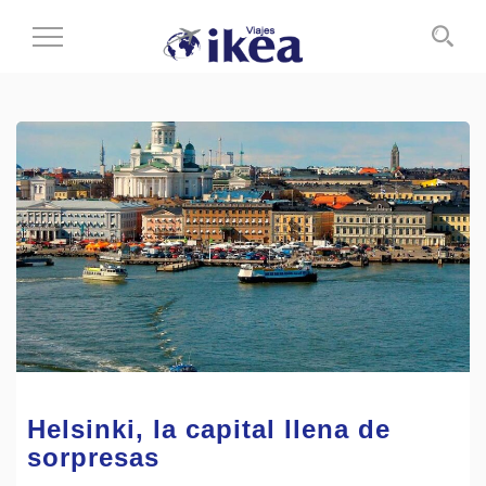
Cambiar
al
modo
de
navegación
Helsinki, la capital llena de
sorpresas