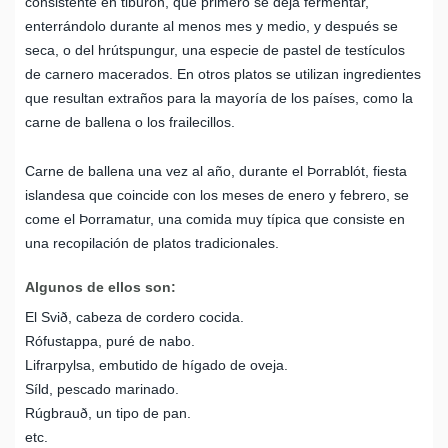
consistente en tiburón, que primero se deja fermentar,
enterrándolo durante al menos mes y medio, y después se
seca, o del hrútspungur, una especie de pastel de testículos
de carnero macerados. En otros platos se utilizan ingredientes
que resultan extraños para la mayoría de los países, como la
carne de ballena o los frailecillos.
Carne de ballena una vez al año, durante el Þorrablót, fiesta
islandesa que coincide con los meses de enero y febrero, se
come el Þorramatur, una comida muy típica que consiste en
una recopilación de platos tradicionales.
Algunos de ellos son:
El Svið, cabeza de cordero cocida.
Rófustappa, puré de nabo.
Lifrarpylsa, embutido de hígado de oveja.
Síld, pescado marinado.
Rúgbrauð, un tipo de pan.
etc.