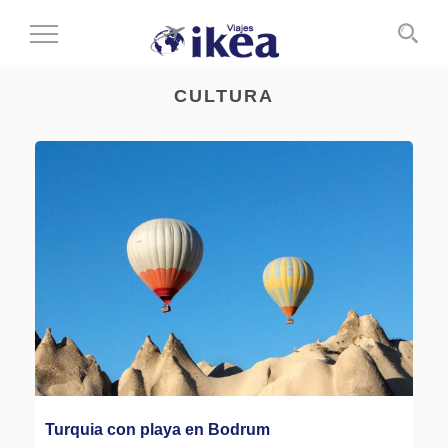
Cambiar
al
modo
CULTURA
de
navegación
Turquia con playa en Bodrum