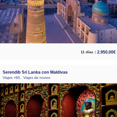
2.950,00
€
11 días
Serendib Sri Lanka con Maldivas
Viajes +60
,
Viajes de novios