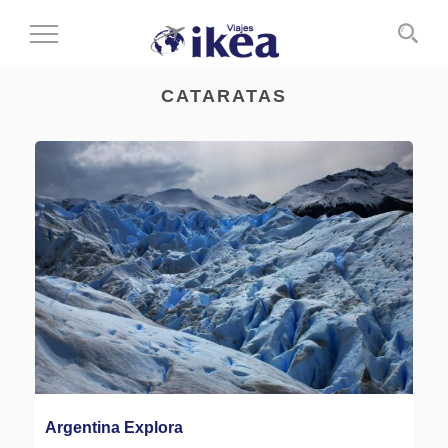
Cambiar
al
modo
CATARATAS
de
navegación
Argentina Explora